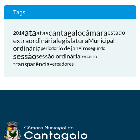
Tags
ata
cantagalo
câmara
atas
estado
2014
extraordinária
legislatura
Municipal
ordinária
rio de janeiro
período
segundo
sessão
sessão ordinária
terceiro
transparência
vereadores