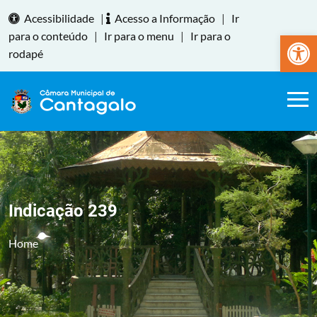
Acessibilidade
|
Acesso a Informação
|
Ir
Abrir a
para o conteúdo
|
Ir para o menu
|
Ir para o
rodapé
Indicação 239
Home