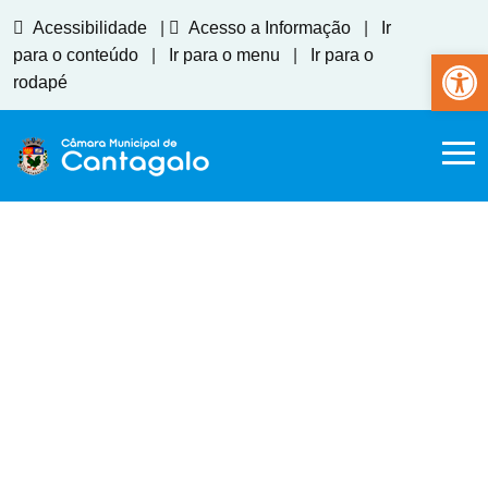
Acessibilidade
|
Acesso a Informação
|
Ir
Abrir a
para o conteúdo
|
Ir para o menu
|
Ir para o
rodapé
Indicação 204
Home