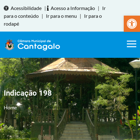
Acessibilidade
|
Acesso a Informação
|
Ir
Abrir a
para o conteúdo
|
Ir para o menu
|
Ir para o
rodapé
Indicação 198
Home