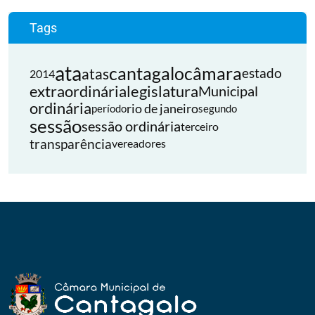
Tags
ata
cantagalo
câmara
atas
estado
2014
extraordinária
legislatura
Municipal
ordinária
rio de janeiro
período
segundo
sessão
sessão ordinária
terceiro
transparência
vereadores