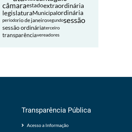
câmara
extraordinária
estado
legislatura
ordinária
Municipal
sessão
rio de janeiro
período
segundo
sessão ordinária
terceiro
transparência
vereadores
Transparência Pública
Acesso a Informação