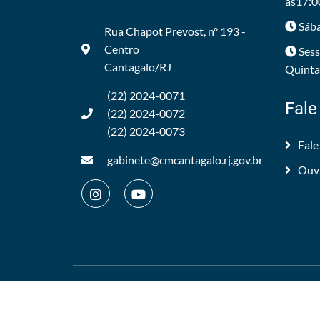
às17:0
Sába
Rua Chapot Prevost, nº 193 -
Centro
Sess
Cantagalo/RJ
Quintas
(22) 2024-0071
Fale
(22) 2024-0072
(22) 2024-0073
Fale
gabinete@cmcantagalo.rj.gov.br
Ouv
©2012/2026 -
Câmara Municipal de Cantagalo
.