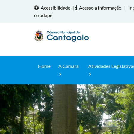
Acessibilidade
|
Acesso a Informação
|
Ir 
o rodapé
Home
A Câmara
Atividades Legislativa