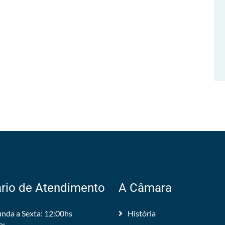
rio de Atendimento
A Câmara
nda a Sexta: 12:00hs
História