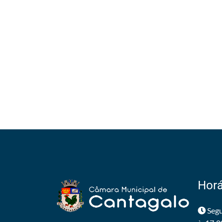
Horá
Segu