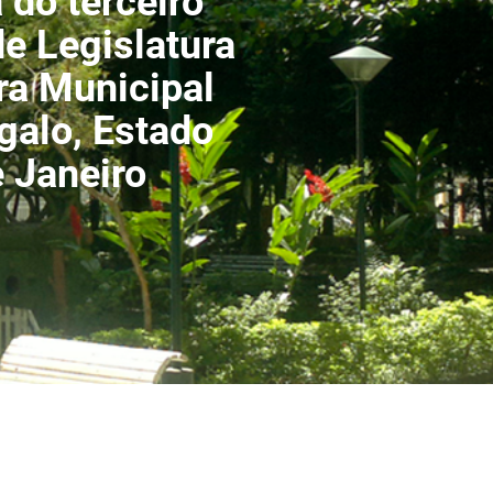
 do terceiro
de Legislatura
a Municipal
galo, Estado
e Janeiro