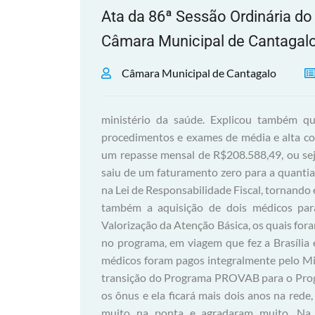
Ata da 86ª Sessão Ordinária do 
Câmara Municipal de Cantagalo
Câmara Municipal de Cantagalo
ministério da saúde. Explicou também que, hoje o município tem um teto para gastar com procedimentos e exames de média e alta complexidade e, que a partir desse ano o município tem um repasse mensal de R$208.588,49, ou seja, o município teve um incremento de receita mensal, saiu de um faturamento zero para a quantia acima citada, isso dará R$2.499.000,00, que incidiram na Lei de Responsabilidade Fiscal, tornando essa balança mais favorável para o governo. Comentou também a aquisição de dois médicos para o município através do PROVAB – Programa de Valorização da Atenção Básica, os quais foram disponibilizados, depois de ele inscrever o município no programa, em viagem que fez a Brasília e, que de março de 2013 a março de 2014, esses dois médicos foram pagos integralmente pelo Ministério da Saúde, inclusive, uma das médicas fez uma transição do Programa PROVAB para o Programa Mais Médico e, o ministério vai arcar com todos os ônus e ela ficará mais dois anos na rede, em sua opinião isso foi um ganho, pois elas ajudaram muito na ponta e agradaram muito. Na sequência, o secretário comentou as licitações de medicamento, dizendo que há três tipos de medicamento do ABC Farma, que são os medicamentos genéricos, similar e o ético, explicando cada um deles, pois há os três tipos na licitação. Disse que se em dezembro de 2012 ele comprasse um medicamento genérico de dez reais, teria 52% de desconto e ele pagaria quatro e oitenta, o similar um pouco mais e o ético um pouco mais, porque ele sai mais. Fizeram um pregão no mês de setembro de 2013, isso foi até um fator de questionamento, porque aumentou muito o valor do medicamento, ou seja, estava dispensando a mesma coisa, porém o valor do medicamento estava muito alto e, conseguiram reduzir muito o valor na licitação, reduzindo o valor do genérico em 77%, 80% para o medicamento similar e, 23% para o ético. Disse que, nesse ultimo pregão correu riscos, porque colocou um percentual de descontos muito alto e, as empresas de farmácia não viriam, mas correu o risco porque tinha uma margem de saldo no qual poderia trabalhar o medicamento de urgência, para que as pessoas com câncer ou diabetes não ficassem sem medicamento e, dependendo do prazo estabelecido conseguiria um preço bom. Em fevereiro, na primeira licitação, conseguiu o genérico e o similar e o ético deu deserto, mas já estava com a republicação da licitação na agulha e foi realizada na sexta-feira antes do carnaval, a drogaria de Cordeiro ganhou o ético e, interessante, que nesses anos todos, a primeira farmácia a ganhar o genérico foi a Citifarma de Cantagalo e, crê que os descontos foram bons, que dará para economizar em relação ao custo, isso em relação à licitação de dezembro de 2012. Hoje se fala que está faltando remédio nos postos, é complicado porque quem está trabalhando na ponta tem estabilidade, hoje o funcionário público tem estabilidade e, hoje há uma rotina de abastecimento, então, pode ser que numa quinta tenha faltado o Atenalol, mas o prazo de redistribuição é na segunda, então, se a pessoa que está na ponta tiver o bom senso de falar que acabou, mas que na segunda vai chegar da farmácia central, isso é que falta nas pessoas, mas os postos estão com medicamentos. Comentou que, sobre a demora na autorização de exames se deve ao fato, de que há hoje um controle de avaliação, regulação, ou seja, os exames não são liberados pela ordem de chegada e sim pela ordem de prioridade, como preconizado pelo ministério da saúde. Ressaltou que, pelos percentuais preconizados pelo ministério da saúde para uma população de vinte mil habitantes, que é o caso de Cantagalo, a secretaria de saúde executou, na maioria dos exames, mais do que o dobro desses percentuais preconizados, sabe que o cidadão quer fazer o seu exame, isso é cidadania, ele tem o direito de ir atrás do exame e, ele como gestor, tem o direito de avaliar o exame junto a sua comissão, não está dizendo que a pessoa não vai fazer, mas todas as urgências hoje o hospital faz, a secretaria gasta em média vinte e cinco mil reais com exames só do Hospital de Cantagalo. Comentou também a implantação do SAMU no município, ressaltando que, apenas seis municípios na região serrana vão implementar, sendo Cantagalo, Teresópolis, Petrópolis, Cachoeira de Guapimirim, São José do Rio Preto e Cachoeiras de Macacu, então hoje, os motoristas e técnicas de enfermagem foram qualificados, terão equipamentos como oximêtro, desfibrilador automático nas ambulâncias, acha isso impor