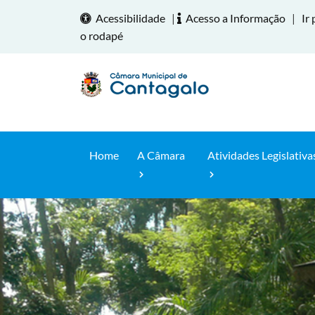
Acessibilidade
|
Acesso a Informação
|
Ir 
o rodapé
Home
A Câmara
Atividades Legislativa