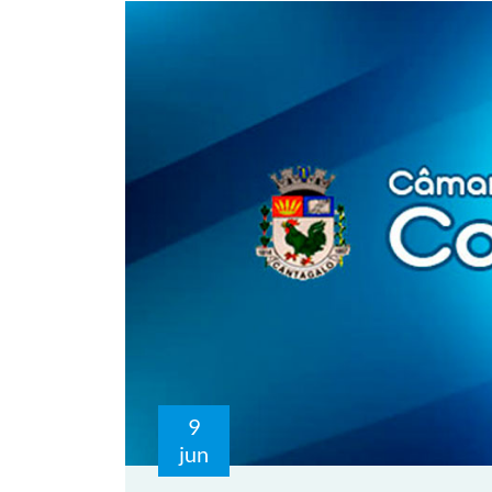
9
jun