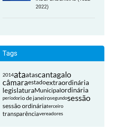
2022)
Tags
ata
cantagalo
atas
2014
câmara
extraordinária
estado
legislatura
ordinária
Municipal
sessão
rio de janeiro
período
segundo
sessão ordinária
terceiro
transparência
vereadores