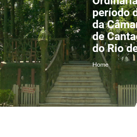
Ordinária
período 
da Câmar
de Canta
do Rio d
Home