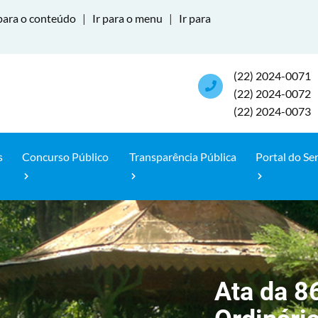
para o conteúdo
|
Ir para o menu
|
Ir para
(22) 2024-0071
(22) 2024-0072
(22) 2024-0073
s
Concurso Público
Transparência Pública
Portal do Se
Ata da 8