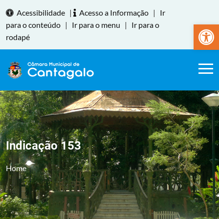
Acessibilidade
|
Acesso a Informação
|
Ir
Abrir a
para o conteúdo
|
Ir para o menu
|
Ir para o
rodapé
Indicação 153
Home