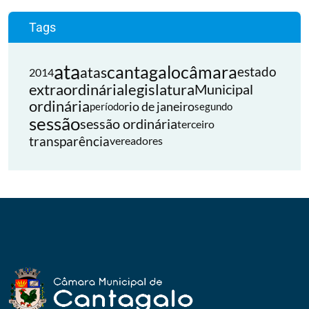
Tags
ata
cantagalo
câmara
atas
estado
2014
extraordinária
legislatura
Municipal
ordinária
rio de janeiro
período
segundo
sessão
sessão ordinária
terceiro
transparência
vereadores