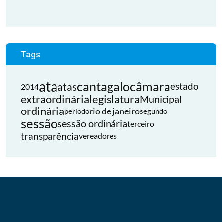
Tags
ata
cantagalo
câmara
atas
estado
2014
extraordinária
legislatura
Municipal
ordinária
rio de janeiro
período
segundo
sessão
sessão ordinária
terceiro
transparência
vereadores