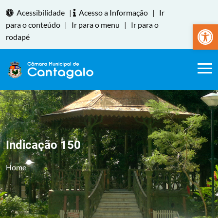
Acessibilidade
|
Acesso a Informação
|
Ir
Abrir a
para o conteúdo
|
Ir para o menu
|
Ir para o
rodapé
Indicação 150
Home