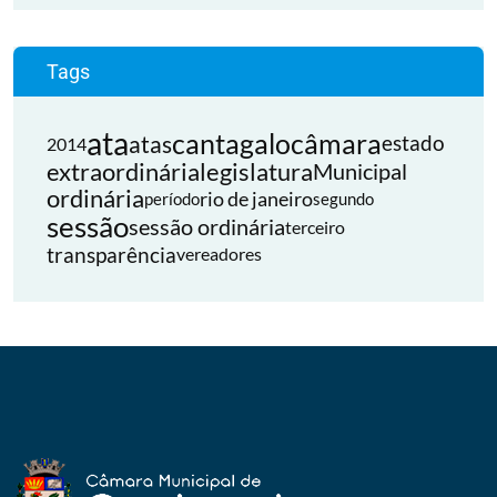
Tags
ata
cantagalo
câmara
atas
estado
2014
extraordinária
legislatura
Municipal
ordinária
rio de janeiro
período
segundo
sessão
sessão ordinária
terceiro
transparência
vereadores