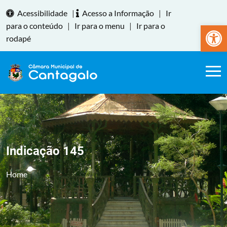
Acessibilidade
|
Acesso a Informação
|
Ir
Abrir a
para o conteúdo
|
Ir para o menu
|
Ir para o
rodapé
Indicação 145
Home