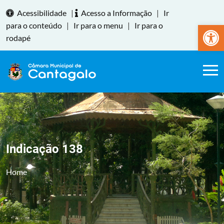
Acessibilidade
|
Acesso a Informação
|
Ir
Abrir a
para o conteúdo
|
Ir para o menu
|
Ir para o
rodapé
Indicação 138
Home