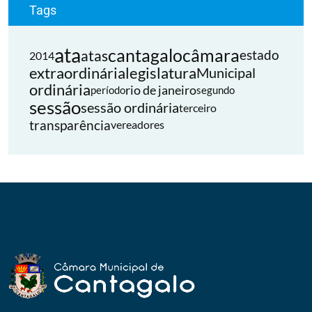
Tags
ata
cantagalo
câmara
atas
estado
2014
extraordinária
legislatura
Municipal
ordinária
rio de janeiro
período
segundo
sessão
sessão ordinária
terceiro
transparência
vereadores