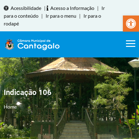
Acessibilidade
|
Acesso a Informação
|
Ir
Abrir a
para o conteúdo
|
Ir para o menu
|
Ir para o
rodapé
Indicação 106
Home