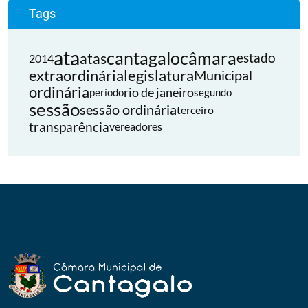
Tags
ata
cantagalo
câmara
atas
estado
2014
extraordinária
legislatura
Municipal
ordinária
rio de janeiro
período
segundo
sessão
sessão ordinária
terceiro
transparência
vereadores