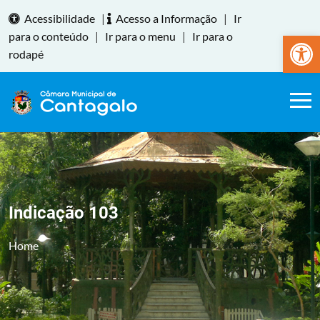
Acessibilidade
|
Acesso a Informação
|
Ir
Abrir a
para o conteúdo
|
Ir para o menu
|
Ir para o
rodapé
Indicação 103
Home