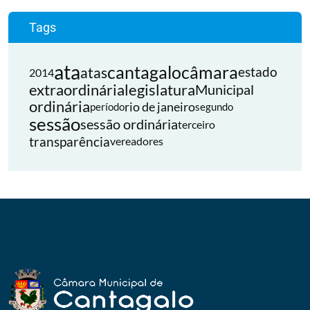
Tags
ata
cantagalo
câmara
atas
estado
2014
extraordinária
legislatura
Municipal
ordinária
rio de janeiro
período
segundo
sessão
sessão ordinária
terceiro
transparência
vereadores