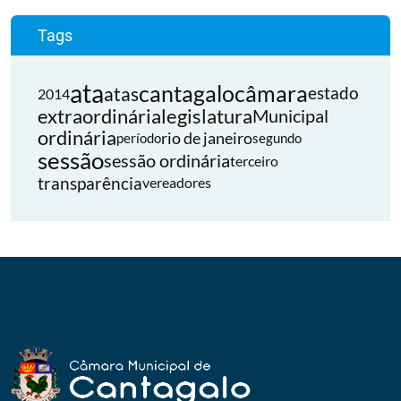
Tags
ata
cantagalo
câmara
atas
estado
2014
extraordinária
legislatura
Municipal
ordinária
rio de janeiro
período
segundo
sessão
sessão ordinária
terceiro
transparência
vereadores