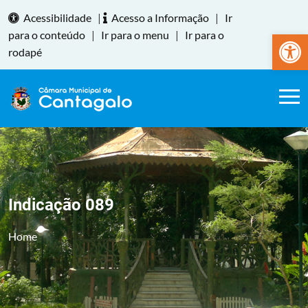
Acessibilidade
|
Acesso a Informação
|
Ir
Abrir a
para o conteúdo
|
Ir para o menu
|
Ir para o
rodapé
Indicação 089
Home