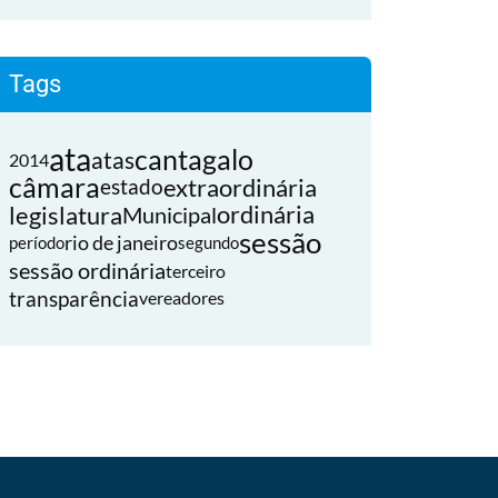
Tags
ata
cantagalo
atas
2014
câmara
extraordinária
estado
legislatura
ordinária
Municipal
sessão
rio de janeiro
período
segundo
sessão ordinária
terceiro
transparência
vereadores