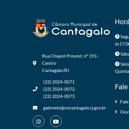
Horá
Segu
às17:0
Sába
Rua Chapot Prevost, nº 193 -
Centro
Sess
Cantagalo/RJ
Quintas
(22) 2024-0071
Fale
(22) 2024-0072
(22) 2024-0073
Fale
gabinete@cmcantagalo.rj.gov.br
Ouv