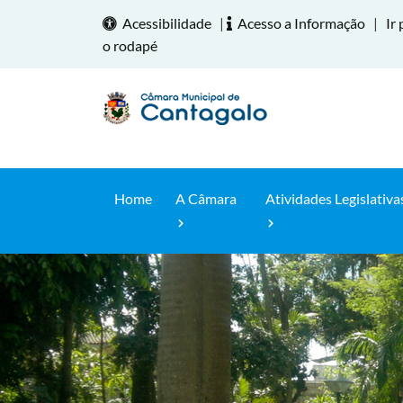
Acessibilidade
|
Acesso a Informação
|
Ir 
o rodapé
Home
A Câmara
Atividades Legislativa