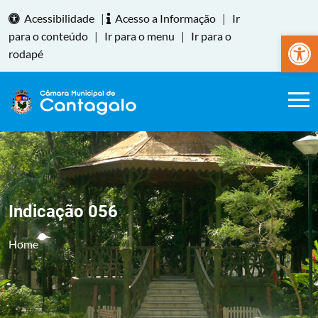
Acessibilidade
|
Acesso a Informação
|
Ir
Abrir a
para o conteúdo
|
Ir para o menu
|
Ir para o
rodapé
Indicação 056
Home