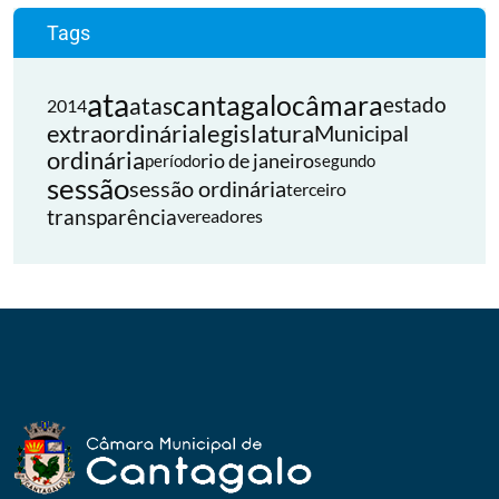
Tags
ata
cantagalo
câmara
atas
estado
2014
extraordinária
legislatura
Municipal
ordinária
rio de janeiro
período
segundo
sessão
sessão ordinária
terceiro
transparência
vereadores