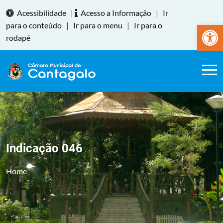
Acessibilidade
|
Acesso a Informação
|
Ir
Abrir a
para o conteúdo
|
Ir para o menu
|
Ir para o
rodapé
Indicação 046
Home