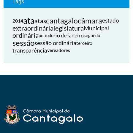
Tags
ata
cantagalo
câmara
atas
estado
2014
extraordinária
legislatura
Municipal
ordinária
rio de janeiro
período
segundo
sessão
sessão ordinária
terceiro
transparência
vereadores