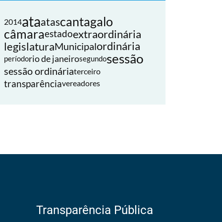
ata
cantagalo
atas
2014
câmara
extraordinária
estado
legislatura
ordinária
Municipal
sessão
rio de janeiro
período
segundo
sessão ordinária
terceiro
transparência
vereadores
Transparência Pública