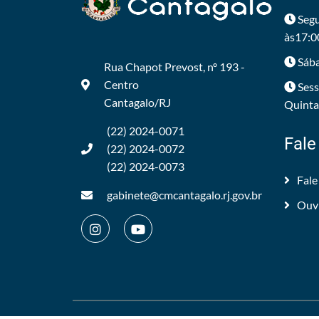
Segu
às17:0
Sába
Rua Chapot Prevost, nº 193 -
Centro
Sess
Cantagalo/RJ
Quintas
(22) 2024-0071
Fale
(22) 2024-0072
(22) 2024-0073
Fale
gabinete@cmcantagalo.rj.gov.br
Ouv