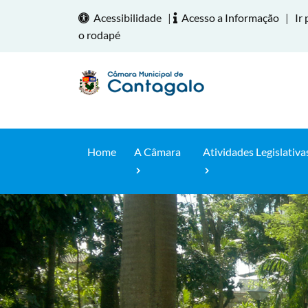
Acessibilidade
|
Acesso a Informação
|
Ir 
o rodapé
Home
A Câmara
Atividades Legislativa