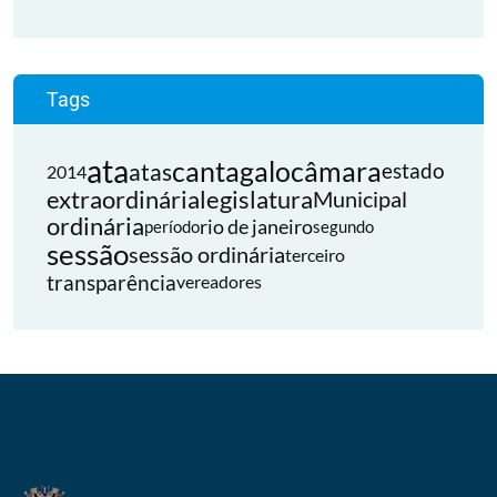
Tags
ata
cantagalo
câmara
atas
estado
2014
extraordinária
legislatura
Municipal
ordinária
rio de janeiro
período
segundo
sessão
sessão ordinária
terceiro
transparência
vereadores