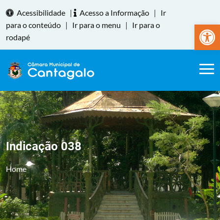
Acessibilidade
|
Acesso a Informação
|
Ir
Abrir a
para o conteúdo
|
Ir para o menu
|
Ir para o
rodapé
Indicação 038
Home