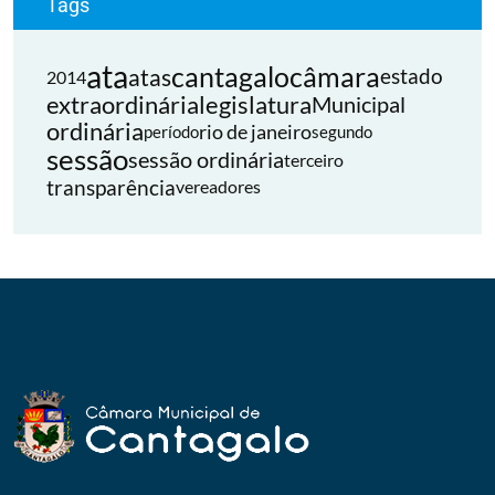
Tags
ata
cantagalo
câmara
atas
estado
2014
extraordinária
legislatura
Municipal
ordinária
rio de janeiro
período
segundo
sessão
sessão ordinária
terceiro
transparência
vereadores