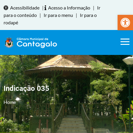
Acessibilidade
|
Acesso a Informação
|
Ir
Abrir a
para o conteúdo
|
Ir para o menu
|
Ir para o
rodapé
Indicação 035
Home