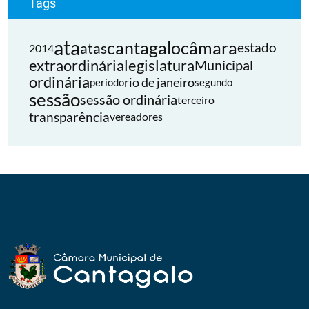
Tags
ata
cantagalo
câmara
atas
estado
2014
extraordinária
legislatura
Municipal
ordinária
rio de janeiro
período
segundo
sessão
sessão ordinária
terceiro
transparência
vereadores