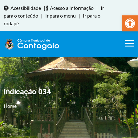
Acessibilidade
|
Acesso a Informação
|
Ir
Abrir a
para o conteúdo
|
Ir para o menu
|
Ir para o
rodapé
Indicação 034
Home