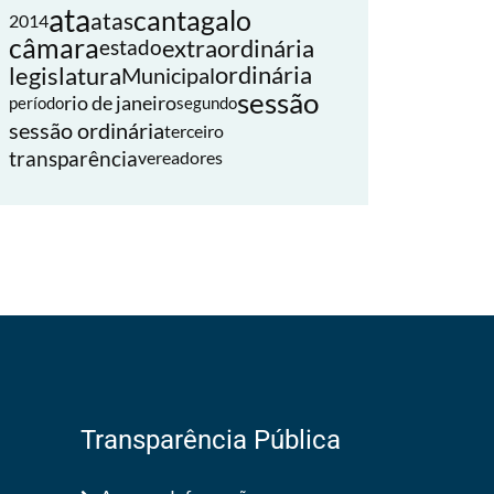
ata
cantagalo
atas
2014
câmara
extraordinária
estado
legislatura
ordinária
Municipal
sessão
rio de janeiro
período
segundo
sessão ordinária
terceiro
transparência
vereadores
Transparência Pública