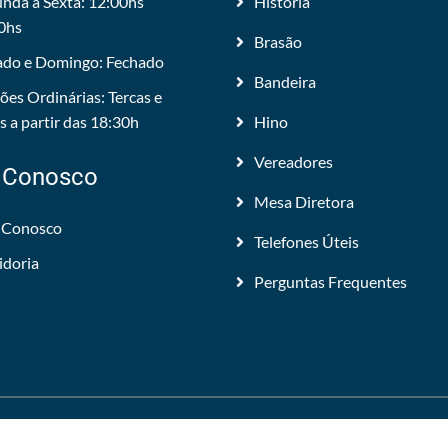
nda a Sexta: 12:00hs
História
0hs
Brasão
do e Domingo: Fechado
Bandeira
ões Ordinárias: Tercas e
 a partir das 18:30h
Hino
Vereadores
 Conosco
Mesa Diretora
 Conosco
Telefones Úteis
idoria
Perguntas Frequentes
 Todos os direitos reservados.