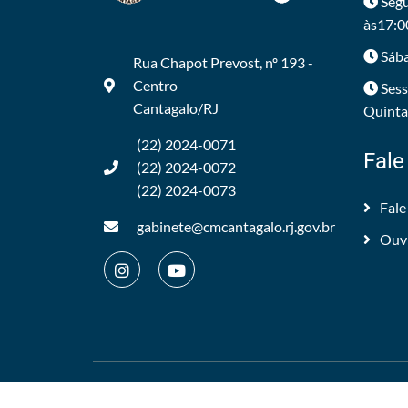
Segu
às17:0
Sába
Rua Chapot Prevost, nº 193 -
Centro
Sess
Cantagalo/RJ
Quintas
(22) 2024-0071
Fale
(22) 2024-0072
(22) 2024-0073
Fale
gabinete@cmcantagalo.rj.gov.br
Ouv
©2012/2026 -
Câmara Municipal de Cantagalo
.