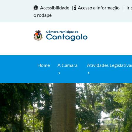
Acessibilidade
|
Acesso a Informação
|
Ir 
o rodapé
Home
A Câmara
Atividades Legislativa