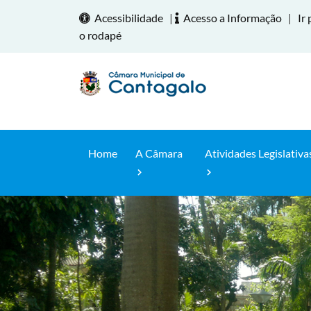
Acessibilidade
|
Acesso a Informação
|
Ir 
o rodapé
Home
A Câmara
Atividades Legislativa