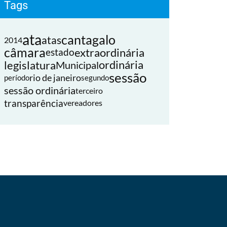
Tags
ata
cantagalo
atas
2014
câmara
extraordinária
estado
legislatura
ordinária
Municipal
sessão
rio de janeiro
período
segundo
sessão ordinária
terceiro
transparência
vereadores