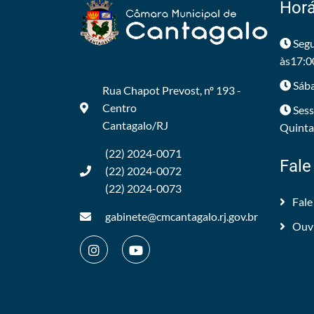
Horá
Segu
às17:0
Sába
Rua Chapot Prevost, nº 193 -
Centro
Sess
Cantagalo/RJ
Quintas
(22) 2024-0071
Fale
(22) 2024-0072
(22) 2024-0073
Fale
gabinete@cmcantagalo.rj.gov.br
Ouv