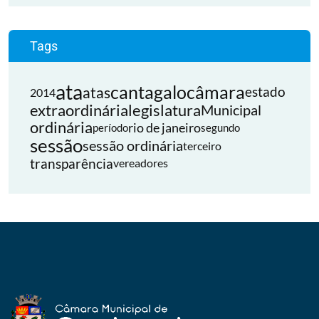
Tags
ata
cantagalo
câmara
atas
estado
2014
extraordinária
legislatura
Municipal
ordinária
rio de janeiro
período
segundo
sessão
sessão ordinária
terceiro
transparência
vereadores