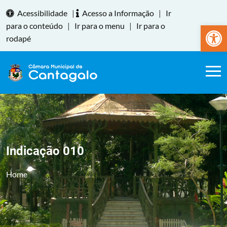
Acessibilidade
|
Acesso a Informação
|
Ir
Abrir a
para o conteúdo
|
Ir para o menu
|
Ir para o
rodapé
Indicação 010
Home