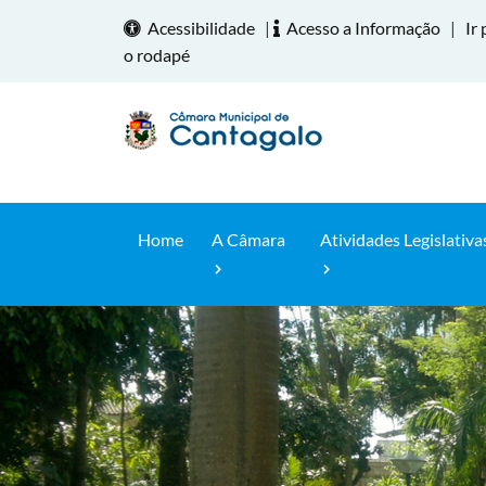
Acessibilidade
|
Acesso a Informação
|
Ir 
o rodapé
Home
A Câmara
Atividades Legislativa