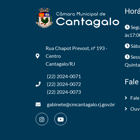
Horá
Segu
às17:0
Sába
Rua Chapot Prevost, nº 193 -
Centro
Sess
Cantagalo/RJ
Quintas
(22) 2024-0071
Fale
(22) 2024-0072
(22) 2024-0073
Fale
gabinete@cmcantagalo.rj.gov.br
Ouv