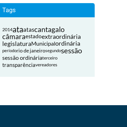
Tags
ata
cantagalo
atas
2014
câmara
extraordinária
estado
legislatura
ordinária
Municipal
sessão
rio de janeiro
período
segundo
sessão ordinária
terceiro
transparência
vereadores