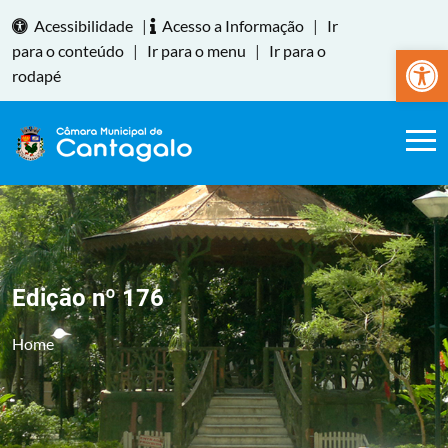
Acessibilidade
|
Acesso a Informação
|
Ir
Abrir a
para o conteúdo
|
Ir para o menu
|
Ir para o
rodapé
Edição nº 176
Home