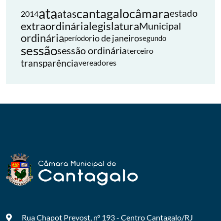
ata
cantagalo
câmara
atas
estado
2014
extraordinária
legislatura
Municipal
ordinária
rio de janeiro
período
segundo
sessão
sessão ordinária
terceiro
transparência
vereadores
Rua Chapot Prevost, nº 193 - Centro
Cantagalo/RJ