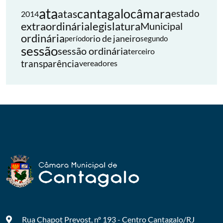
ata
cantagalo
câmara
atas
estado
2014
extraordinária
legislatura
Municipal
ordinária
rio de janeiro
período
segundo
sessão
sessão ordinária
terceiro
transparência
vereadores
Rua Chapot Prevost, nº 193 - Centro
Cantagalo/RJ