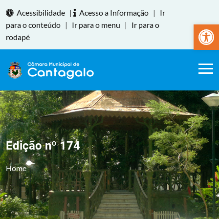
Acessibilidade
|
Acesso a Informação
|
Ir
Abrir a
para o conteúdo
|
Ir para o menu
|
Ir para o
rodapé
Edição nº 174
Home