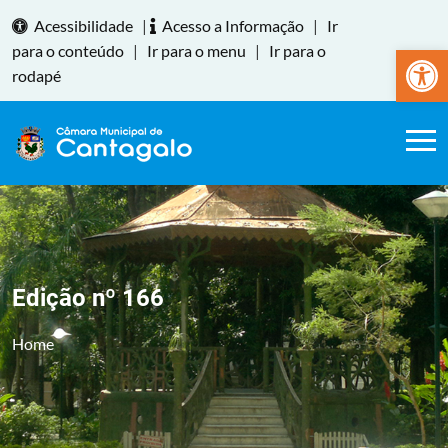
Acessibilidade
|
Acesso a Informação
|
Ir
Abrir a
para o conteúdo
|
Ir para o menu
|
Ir para o
rodapé
Edição nº 166
Home