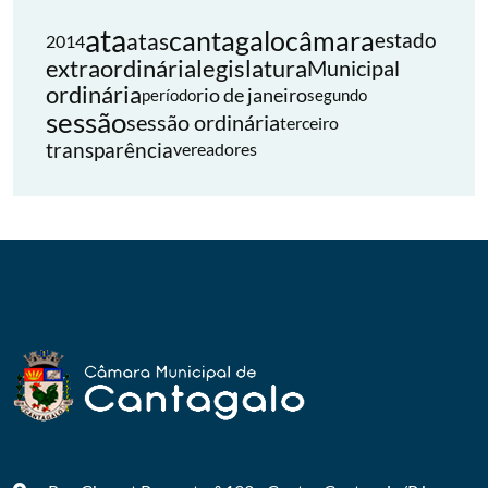
ata
cantagalo
câmara
atas
estado
2014
extraordinária
legislatura
Municipal
ordinária
rio de janeiro
período
segundo
sessão
sessão ordinária
terceiro
transparência
vereadores