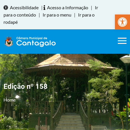
Acessibilidade
|
Acesso a Informação
|
Ir
Abrir a
para o conteúdo
|
Ir para o menu
|
Ir para o
rodapé
Edição nº 158
Home