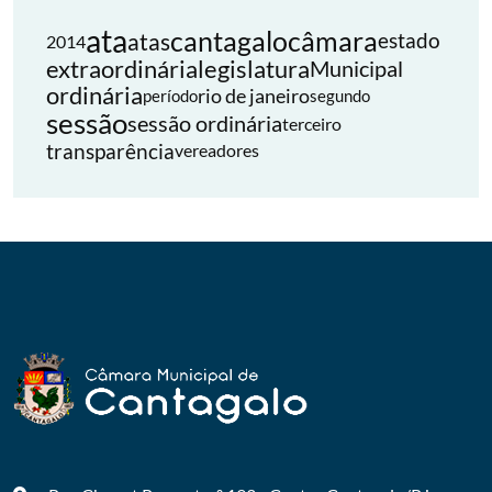
ata
cantagalo
câmara
atas
estado
2014
extraordinária
legislatura
Municipal
ordinária
rio de janeiro
período
segundo
sessão
sessão ordinária
terceiro
transparência
vereadores