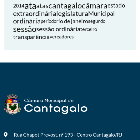
ata
cantagalo
câmara
atas
estado
2014
extraordinária
legislatura
Municipal
ordinária
rio de janeiro
período
segundo
sessão
sessão ordinária
terceiro
transparência
vereadores
Rua Chapot Prevost, nº 193 - Centro
Cantagalo/RJ