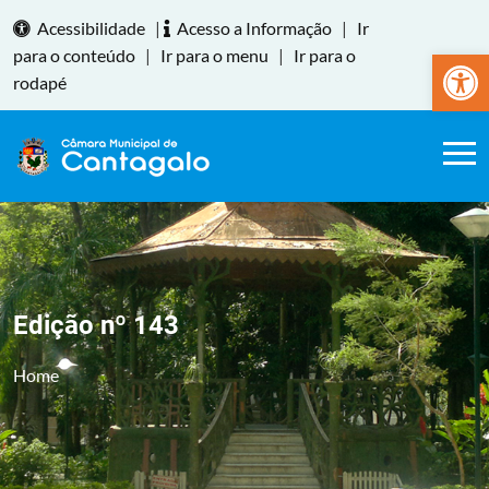
Acessibilidade
|
Acesso a Informação
|
Ir
Abrir a
para o conteúdo
|
Ir para o menu
|
Ir para o
rodapé
Edição nº 143
Home