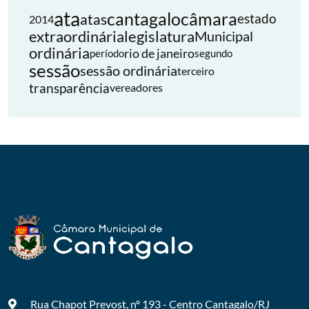
ata
cantagalo
câmara
atas
estado
2014
extraordinária
legislatura
Municipal
ordinária
rio de janeiro
período
segundo
sessão
sessão ordinária
terceiro
transparência
vereadores
Rua Chapot Prevost, nº 193 - Centro
Cantagalo/RJ