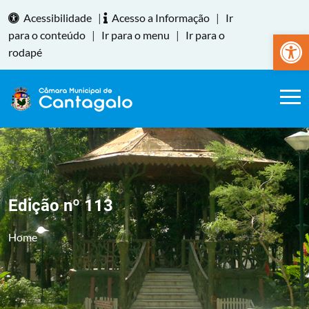
Acessibilidade
|
Acesso a Informação
|
Ir
Abrir a
para o conteúdo
|
Ir para o menu
|
Ir para o
rodapé
Edição nº 113
Home