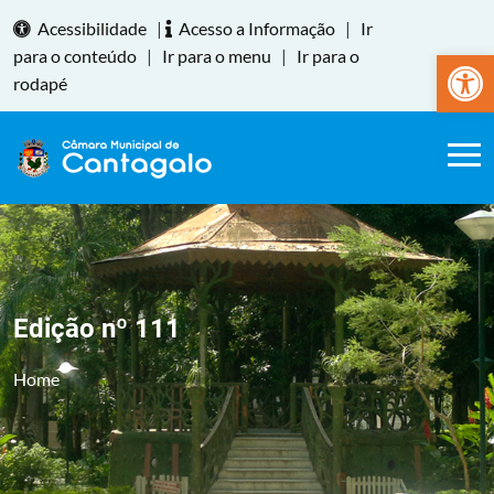
Acessibilidade
|
Acesso a Informação
|
Ir
Abrir a
para o conteúdo
|
Ir para o menu
|
Ir para o
rodapé
Edição nº 111
Home