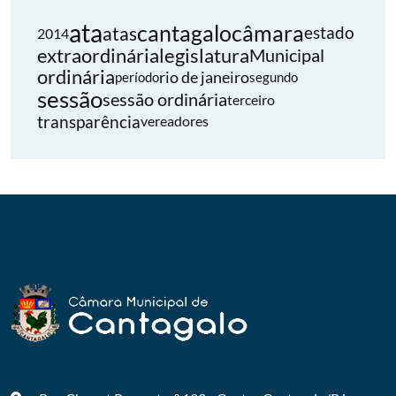
ata
cantagalo
câmara
atas
estado
2014
extraordinária
legislatura
Municipal
ordinária
rio de janeiro
período
segundo
sessão
sessão ordinária
terceiro
transparência
vereadores