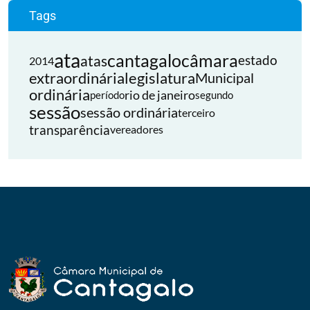
Tags
ata
cantagalo
câmara
atas
estado
2014
extraordinária
legislatura
Municipal
ordinária
rio de janeiro
período
segundo
sessão
sessão ordinária
terceiro
transparência
vereadores