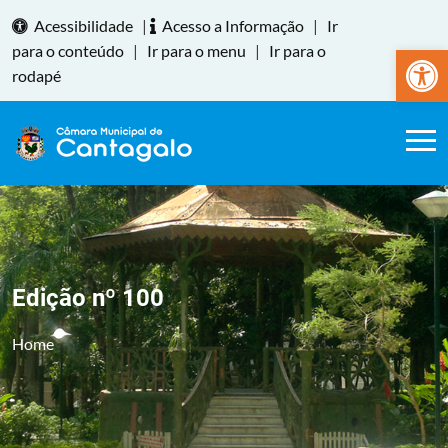
Acessibilidade
|
Acesso a Informação
|
Ir
Abrir a
para o conteúdo
|
Ir para o menu
|
Ir para o
rodapé
Edição nº 100
Home