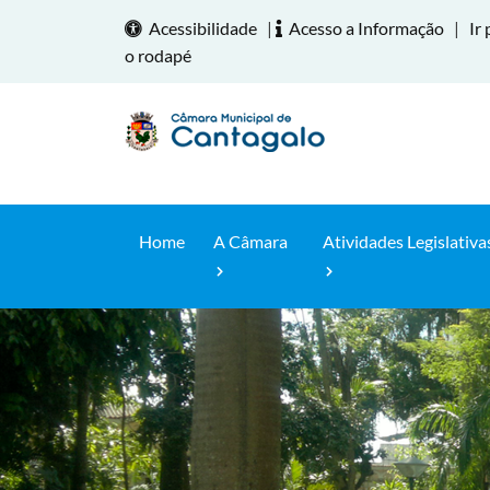
Acessibilidade
|
Acesso a Informação
|
Ir 
o rodapé
Home
A Câmara
Atividades Legislativa