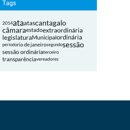
Tags
ata
cantagalo
atas
2014
câmara
extraordinária
estado
legislatura
ordinária
Municipal
sessão
rio de janeiro
período
segundo
sessão ordinária
terceiro
transparência
vereadores