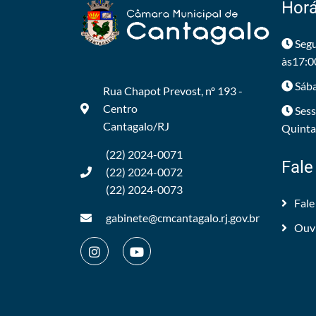
Horá
Segu
às17:0
Sába
Rua Chapot Prevost, nº 193 -
Centro
Sess
Cantagalo/RJ
Quintas
(22) 2024-0071
Fale
(22) 2024-0072
(22) 2024-0073
Fale
gabinete@cmcantagalo.rj.gov.br
Ouv