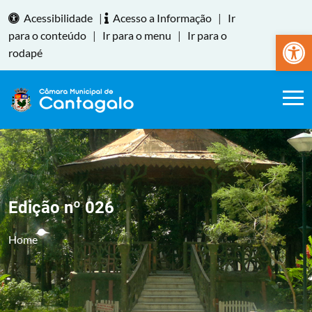
Acessibilidade
|
Acesso a Informação
|
Ir
Abrir a
para o conteúdo
|
Ir para o menu
|
Ir para o
rodapé
Edição nº 026
Home