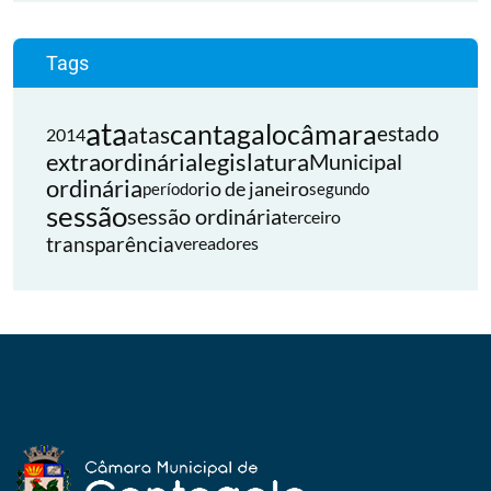
Tags
ata
cantagalo
câmara
atas
estado
2014
extraordinária
legislatura
Municipal
ordinária
rio de janeiro
período
segundo
sessão
sessão ordinária
terceiro
transparência
vereadores