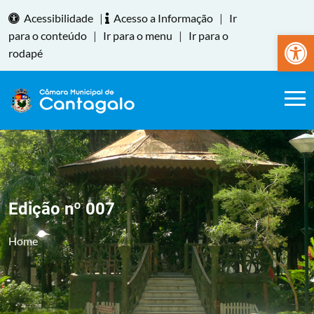
Acessibilidade
|
Acesso a Informação
|
Ir
Abrir a
para o conteúdo
|
Ir para o menu
|
Ir para o
rodapé
Edição nº 007
Home