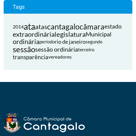
Tags
ata
cantagalo
câmara
atas
estado
2014
extraordinária
legislatura
Municipal
ordinária
rio de janeiro
período
segundo
sessão
sessão ordinária
terceiro
transparência
vereadores