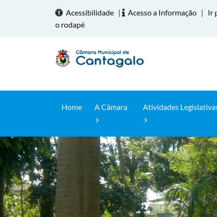
Acessibilidade
|
Acesso a Informação
|
Ir 
o rodapé
Home
A Câmara
Atividades Legislativa