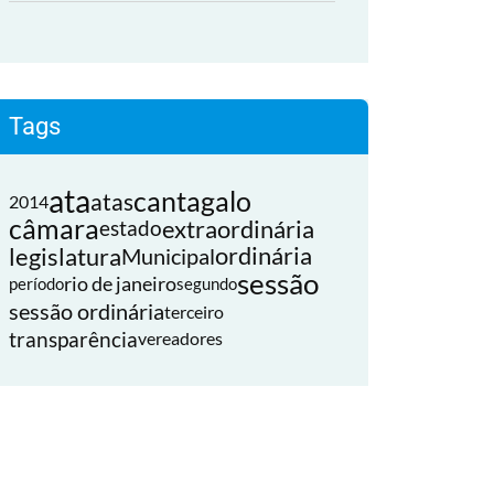
Tags
ata
cantagalo
atas
2014
câmara
extraordinária
estado
legislatura
ordinária
Municipal
sessão
rio de janeiro
período
segundo
sessão ordinária
terceiro
transparência
vereadores