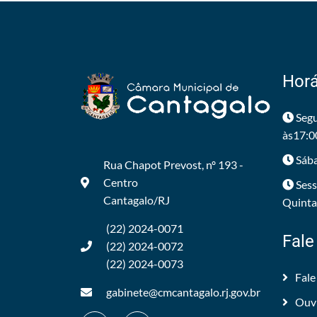
Horá
Segu
às17:0
Sába
Rua Chapot Prevost, nº 193 -
Centro
Sess
Cantagalo/RJ
Quintas
(22) 2024-0071
Fale
(22) 2024-0072
(22) 2024-0073
Fale
gabinete@cmcantagalo.rj.gov.br
Ouv