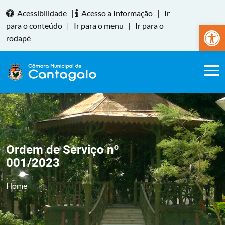
Acessibilidade
|
Acesso a Informação
|
Ir
Abrir a
para o conteúdo
|
Ir para o menu
|
Ir para o
rodapé
Ordem de Serviço nº
001/2023
Home