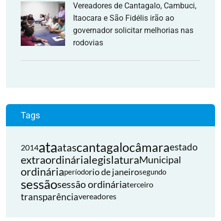
Vereadores de Cantagalo, Cambuci,
Itaocara e São Fidélis irão ao
governador solicitar melhorias nas
rodovias
Tags
ata
cantagalo
câmara
atas
estado
2014
extraordinária
legislatura
Municipal
ordinária
rio de janeiro
período
segundo
sessão
sessão ordinária
terceiro
transparência
vereadores