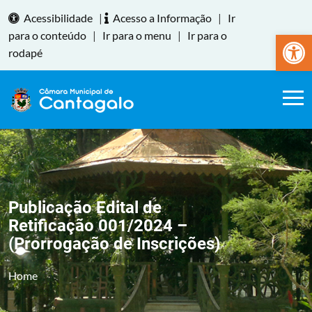
Acessibilidade
|
Acesso a Informação
|
Ir
Abrir a
para o conteúdo
|
Ir para o menu
|
Ir para o
rodapé
Publicação Edital de
Retificação 001/2024 –
(Prorrogação de Inscrições)
Home