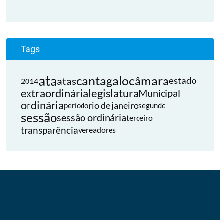
Tags
ata
cantagalo
câmara
atas
estado
2014
extraordinária
legislatura
Municipal
ordinária
rio de janeiro
período
segundo
sessão
sessão ordinária
terceiro
transparência
vereadores