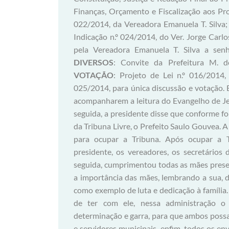
Finanças, Orçamento e Fiscalização aos Pro
022/2014, da Vereadora Emanuela T. Silva; 
Indicação n.º 024/2014, do Ver. Jorge Car
pela Vereadora Emanuela T. Silva a senh
DIVERSOS
: Convite da Prefeitura M. 
VOTAÇÃO
: Projeto de Lei n.º 016/2014, para única discussão e votação; Projeto de Lei n.º 025/2014, para única discussão e votação. Em seguida, a presidente convidou a todos para de pé acompanharem a leitura do Evangelho de Jesus Cristo, segundo João, Capítulo 6, Vers. 44-51. Em seguida, a presidente disse que conforme foi anunciado na sessão anterior, se inscreveu e fará uso da Tribuna Livre, o Prefeito Saulo Gouvea. A seguir, a presidente convidou o prefeito Saulo Gouvea para ocupar a Tribuna. Após ocupar a Tribuna, o Prefeito Saulo Gouvea cumprimentou a presidente, os vereadores, os secretários de governo, os distritais e a população presente. Em seguida, cumprimentou todas as mães presentes pela comemoração do Dia das Mães, ressaltando a importância das mães, lembrando a sua, de quem não tem mais a presença material, mas a tem como exemplo de luta e dedicação à família. Em seguida o prefeito disse da sua satisfação e prazer de ter com ele, nessa administração o Edivaldo, uma administração feita de muita luta determinação e garra, para que ambos possam junto com todo o secretariado, todos os assessores e servidores municipais, enfim, todos os envolvidos nessa gestão, dar tudo deles com muita força, muita fé em Deus, para na condição de servidores municipais estarem oferecendo aos munícipes tudo de bom, tudo de melhor, sempre buscando melhorar a qualidade de vida de todos, melhorar Cantagalo e, nunca prestigiar grupinhos políticos ou pessoas individualmente, ou seja, a missão deles é prestigiar a todos com igualdade. Em seguida, o prefeito disse que era muito cobrado pelo vice-prefeito Edivaldo e, pela Vereadora Emanuela a falta de ambulância no Paraíba, então, mandou uma ambulância para o distrito, que era a que ele tinha, era usada, não era de qualidade e, ele recolheu essa ambulância. Com a implantação do SAMU em Cantagalo e por terem recebido uma ambulância do governo do estado, estão preparando uma ambulância de melhor qualidade para o distrito, que atenderá muito melhor a todos. Comentou também, que muitas das estradas dos distritos foram patroladas e ensaibradas, muitos bueiros foram construídos, mas infelizmente há uma carência muito grande de pessoal na prefeitura de Cantagalo. Hoje mesmo deu posse a aproximadamente vinte novos servidores, sendo dentre eles cinco motoristas, cinco guardas ambientais, um dentista para São Sebastião do Paraíba, um enfermeiro que estará definitivamente em Paraíba e, acredita que daqui a uns vinte ou trinta dias, o distrito terá um médico definitivamente instalado. Disse que infelizmente, trocaram seis por meia dúzia, porque o quinto médico na lista de aprovados está trabalhando em Boa Sorte pelo Programa mais Médico do governo Federal, pago pelo ministério da saúde, então, o município ficará com a falta de um médico, mas tem a promessa do ministério da saúde que em outubro ou novembro terão um médico para substituir esse que passou no concurso e deixará o programa mais médico. Agora chamarão o sexto médico aprovado e se ele vir para o município o destino dele será São Sebastião do Paraíba. Disse que, pela primeira vez na história de Cantagalo, a prefeitura firmou um convênio com a EMATER no valor de setenta mil reais, para beneficiar os produtores rurais de São Sebastião do Paraíba, Boa Sorte, Euclidelândia, Floresta, então, esse convênio é para beneficiar exclusivamente os produtores rurais. Para beneficiar exclusivamente o Paraíba, através do Programa Somando Forças e, através da atuante vereadora Emanuela, conseguiu através do Deputado Felipe Peixoto, que na época era secretário, um projeto maravilhoso que trará uma retroescavadeira, que já está montando o processo para fazer a licitação, além de o Paraíba já contar com caminhão basculante, exclusivamente para atender o dis