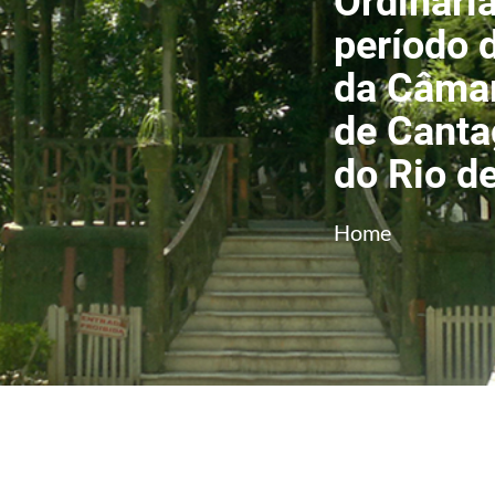
Ordinária
período 
da Câmar
de Canta
do Rio d
Home