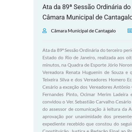
Ata da 89ª Sessão Ordinária do 
Câmara Municipal de Cantagalo
Câmara Municipal de Cantagalo
Ata da 89ª Sessão Ordinária do terceiro per
Estado do Rio de Janeiro, realizada aos oi
minutos, na Quadra de Esporte Jório Noron
Vereadora Renata Huguenin de Souza e 
Teixeira Silva e dos Vereadores Homero E
Cesário a exceção dos Vereadores Antônio G
Fernandes Pinto, Ocimar Merim Ladeira e 
convidou o Ver. Sebastião Carvalho Cesário p
do assessor de comunicação à leitura da A
aprovação por unanimidade dos presentes.
expediente recebido que constou do segui
Constituição, Justiça e Redação Final ao P