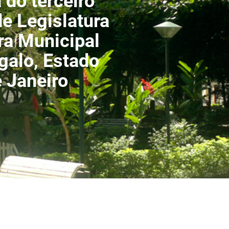
 do terceiro
de Legislatura
a Municipal
galo, Estado
e Janeiro