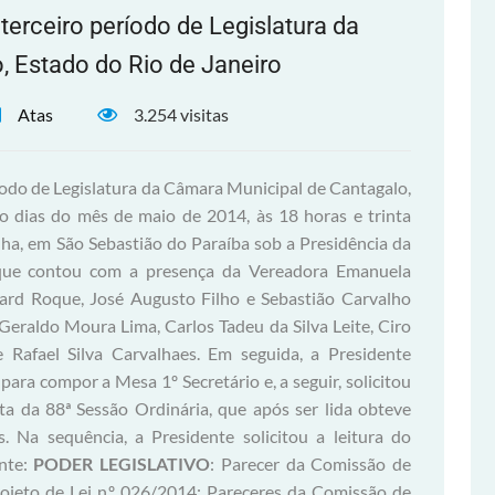
terceiro período de Legislatura da
, Estado do Rio de Janeiro
Atas
3.254 visitas
íodo de Legislatura da Câmara Municipal de Cantagalo,
to dias do mês de maio de 2014, às 18 horas e trinta
ha, em São Sebastião do Paraíba sob a Presidência da
que contou com a presença da Vereadora Emanuela
card Roque, José Augusto Filho e Sebastião Carvalho
eraldo Moura Lima, Carlos Tadeu da Silva Leite, Ciro
Rafael Silva Carvalhaes. Em seguida, a Presidente
ara compor a Mesa 1º Secretário e, a seguir, solicitou
ta da 88ª Sessão Ordinária, que após ser lida obteve
 Na sequência, a Presidente solicitou a leitura do
nte:
PODER LEGISLATIVO
: Parecer da Comissão de
rojeto de Lei n.º 026/2014; Pareceres da Comissão de