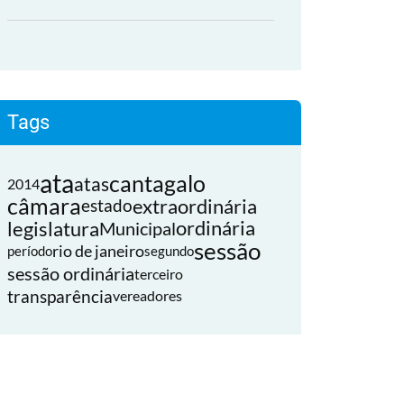
Tags
ata
cantagalo
atas
2014
câmara
extraordinária
estado
legislatura
ordinária
Municipal
sessão
rio de janeiro
período
segundo
sessão ordinária
terceiro
transparência
vereadores