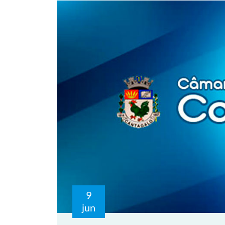
9
jun