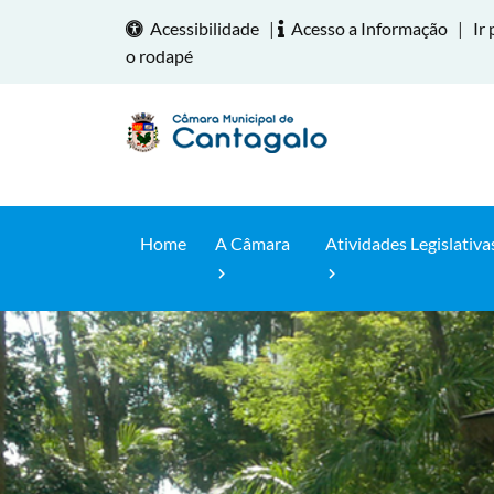
Acessibilidade
|
Acesso a Informação
|
Ir 
o rodapé
Home
A Câmara
Atividades Legislativa