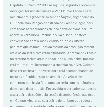
Capítulo 10, Vers. 22-30. Em seguida, segundo a ordem de
inscrição, fez uso da palavra o Ver. Ocimar Ladeira para,
inicialmente, agradecer ao senhor Ângelo, engenheiro do
DER pela manutenção da estrada de Campo Alegre, pois
com todas as dificuldades ele não deixa de trabalhar. Em
aparte, a Vereadora Emanuela Silva disse que esteve
conversando com o José Geraldo e ela e o Gilberto
pediram que as máquinas da estrada da produção fossem
até o pé da serra, eles estão agilizando lá em Val de Graça e
no retorno fariam aquele pedacinho ali em baixo, porque
está muito ruim. Retornando a sua falação, o Ver. Ocimar
disse ter certeza que a vereadora está acompanhando de
perto as dificuldades do engenheiro Ângelo, e ele
comentou que havia feito uma parceria com as máquinas
da estrada da produção. Em seguida, o vereador agradeceu
a secretária de saúde pela cessão da ambulância, que ficou
em Campo Alegre, ao secretário de turismo que cedeu o
palanque e ao secretário e obras que os auxiliou no evento.