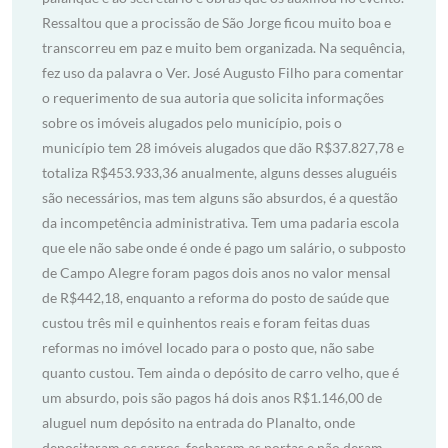
Ressaltou que a procissão de São Jorge ficou muito boa e
transcorreu em paz e muito bem organizada. Na sequência,
fez uso da palavra o Ver. José Augusto Filho para comentar
o requerimento de sua autoria que solicita informações
sobre os imóveis alugados pelo município, pois o
município tem 28 imóveis alugados que dão R$37.827,78 e
totaliza R$453.933,36 anualmente, alguns desses aluguéis
são necessários, mas tem alguns são absurdos, é a questão
da incompetência administrativa. Tem uma padaria escola
que ele não sabe onde é onde é pago um salário, o subposto
de Campo Alegre foram pagos dois anos no valor mensal
de R$442,18, enquanto a reforma do posto de saúde que
custou três mil e quinhentos reais e foram feitas duas
reformas no imóvel locado para o posto que, não sabe
quanto custou. Tem ainda o depósito de carro velho, que é
um absurdo, pois são pagos há dois anos R$1.146,00 de
aluguel num depósito na entrada do Planalto, onde
depositaram os carros, fecharam as portas e não deram