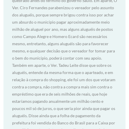
quebrado antes do término do governo Saulo. Em aparte, O
Ver. Ciro Fernandes parabenizou o vereador pelo assunto
dos aluguéis, porque sempre brigou contra isso por achar
um absurdo o município pagar aproximadamente meio
milhão de aluguel por ano, mas alguns aluguéis de postos
como Campo Alegre e Homero Ecard são necessários
mesmo, entretanto, alguns aluguéis são para favorecer
mesmo, e qualquer decisão que o vereador for tomar para
o bem do município, poderá contar com seu apoio.
Também em aparte, o Ver. Tadeu Leite disse que sobre os
aluguéis, entende da mesma forma que o aparteado, e em
relação à compra do shopping, ele foi um dos que votaram
contra a compra, não contra a compra mais sim contra o
empréstimo que era de seis milhões de reais, que hoje
estaríamos pagando anualmente um milhão cento e
poucos mil só de juros, o que seria pior ainda que pagar os
aluguéis. Disse ainda que a folha de pagamento da
prefeitura foi vendida do Banco do Brasil para a Caixa por