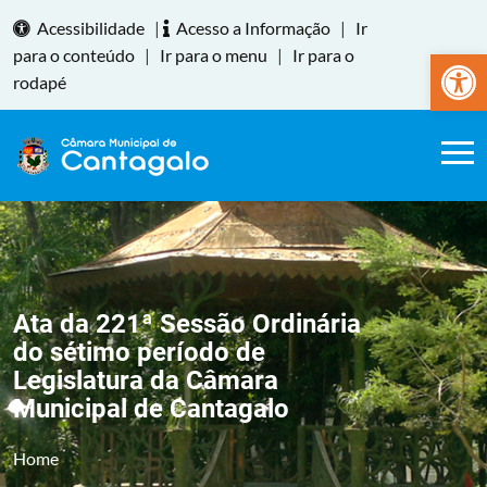
Acessibilidade
|
Acesso a Informação
|
Ir
Abrir a
para o conteúdo
|
Ir para o menu
|
Ir para o
rodapé
Ata da 221ª Sessão Ordinária
do sétimo período de
Legislatura da Câmara
Municipal de Cantagalo
Home