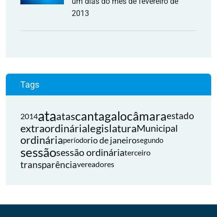
um dias do mês de fevereiro de
2013
Tags
ata
cantagalo
câmara
atas
estado
2014
extraordinária
legislatura
Municipal
ordinária
rio de janeiro
período
segundo
sessão
sessão ordinária
terceiro
transparência
vereadores