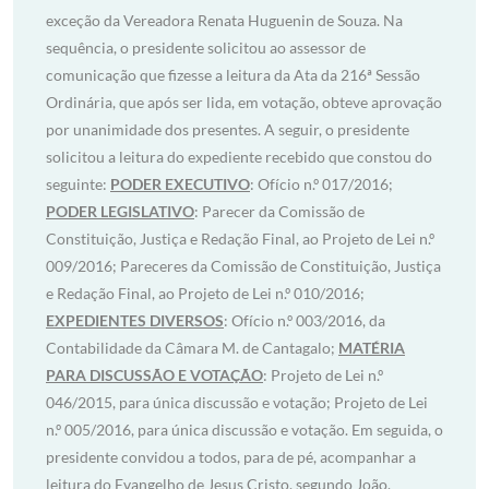
exceção da Vereadora Renata Huguenin de Souza. Na
sequência, o presidente solicitou ao assessor de
comunicação que fizesse a leitura da Ata da 216ª Sessão
Ordinária, que após ser lida, em votação, obteve aprovação
por unanimidade dos presentes. A seguir, o presidente
solicitou a leitura do expediente recebido que constou do
seguinte:
PODER EXECUTIVO
: Ofício n.º 017/2016;
PODER LEGISLATIVO
: Parecer da Comissão de
Constituição, Justiça e Redação Final, ao Projeto de Lei n.º
009/2016; Pareceres da Comissão de Constituição, Justiça
e Redação Final, ao Projeto de Lei n.º 010/2016;
EXPEDIENTES DIVERSOS
: Ofício n.º 003/2016, da
Contabilidade da Câmara M. de Cantagalo;
MATÉRIA
PARA DISCUSSÃO E VOTAÇÃO
: Projeto de Lei n.º
046/2015, para única discussão e votação; Projeto de Lei
n.º 005/2016, para única discussão e votação. Em seguida, o
presidente convidou a todos, para de pé, acompanhar a
leitura do Evangelho de Jesus Cristo, segundo João,