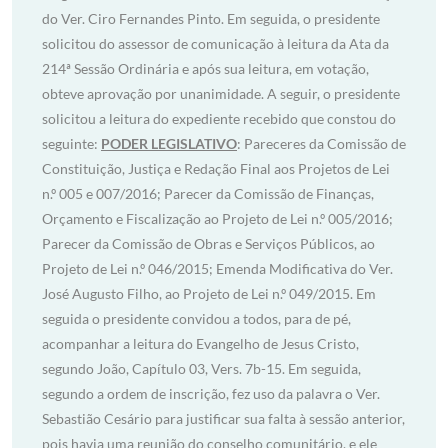
do Ver. Ciro Fernandes Pinto. Em seguida, o presidente
solicitou do assessor de comunicação à leitura da Ata da
214ª Sessão Ordinária e após sua leitura, em votação,
obteve aprovação por unanimidade. A seguir, o presidente
solicitou a leitura do expediente recebido que constou do
seguinte:
PODER LEGISLATIVO
: Pareceres da Comissão de
Constituição, Justiça e Redação Final aos Projetos de Lei
n.º 005 e 007/2016; Parecer da Comissão de Finanças,
Orçamento e Fiscalização ao Projeto de Lei n.º 005/2016;
Parecer da Comissão de Obras e Serviços Públicos, ao
Projeto de Lei n.º 046/2015; Emenda Modificativa do Ver.
José Augusto Filho, ao Projeto de Lei n.º 049/2015. Em
seguida o presidente convidou a todos, para de pé,
acompanhar a leitura do Evangelho de Jesus Cristo,
segundo João, Capítulo 03, Vers. 7b-15. Em seguida,
segundo a ordem de inscrição, fez uso da palavra o Ver.
Sebastião Cesário para justificar sua falta à sessão anterior,
pois havia uma reunião do conselho comunitário, e ele