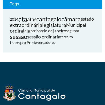
Tags
ata
cantagalo
câmara
atas
estado
2014
extraordinária
legislatura
Municipal
ordinária
rio de janeiro
período
segundo
sessão
sessão ordinária
terceiro
transparência
vereadores