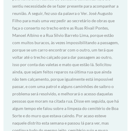
sentiu necessidade de se fazer presente para acompanhar a
reunião. A seguir, fez uso da palavra o Ver. José Augusto
Filho para mais uma vez pedir ao secretário de obras que
faça o conserto no trecho entre as Ruas Rivail Pontes,
Manoel Albino e a Rua Silvio Barreto Lima, porque estão
com muitos buracos, às vezes impossibilitando a passagem,
porque se um carro encontrar com o outro, um terá que
voltar até o trecho calçado para dar passagem ao outro,
isso por conta das valetas e mato que estão lá. Solicitou
ainda, que sejam feitos reparos na última rua que ainda
não tem calçamento, porque igualmente está impossível
passar, e com uma patrol e alguns caminhões de saibro o
problema será resolvido, e melhorará o acesso daquelas
pessoas que moram na citada rua. Disse em seguida, que há
algum tempo ele falou sobre a limpeza do cemitério de Boa
Sorte e do muro que estava caindo. Por acaso esteve
naquele distrito esta semana e passou lá para ver, mas
continua tudo do mesmo jeito, cemitério sujo e muro