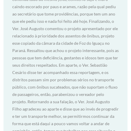
caindo escorado por paus e arames, razão pela qual pediu
ao secretário que tome providências, porque tem um ano
que ele pediu isso e nada foi feito até hoje. Finalizando, o
Ver. José Augusto comentou o projeto apresentado por ele
relacionado à prioridade dos assentos de ônibus, projeto
esse copiado da câmara da cidade de Foz do Iguaçu no
Paraná. Ressaltou que achou o projeto interessante, pois as
pessoas que tem deficiência, gestantes e idosos tem que ter
seus direitos respeitados. Em aparte, o Ver. Sebastião
Cesário disse ter acompanhado essa reportagem, e os
distritos passam sim por problemas sérios no transporte
público, com ônibus sucateados, que não suportam o fluxo
de passageiros, então, parabenizou o vereador pelo
projeto. Retornando a sua falação, o Ver. José Augusto
Filho agradeceu ao aparte e disse que ao invés de progredir
e ter um transporte melhor, se permitirmos continuar da
forma que está daqui a pouco vamos voltar a andar de
caminhão, então, temos que trabalhar por essa situação e