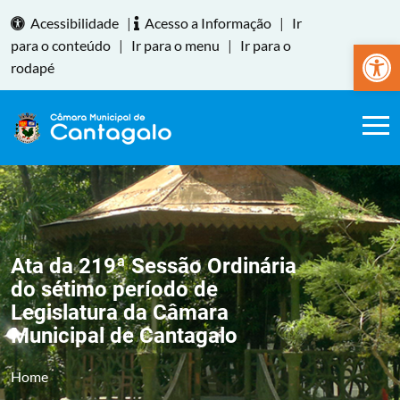
Acessibilidade
|
Acesso a Informação
|
Ir
Abrir a
para o conteúdo
|
Ir para o menu
|
Ir para o
rodapé
Ata da 219ª Sessão Ordinária
do sétimo período de
Legislatura da Câmara
Municipal de Cantagalo
Home