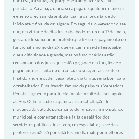
que reveja a situação, porque se a ambulância vai ficar
parada no Paraíba, a diária será paga de qualquer maneira
e eles só precisam da ambulância na parte da tarde do
início até o final da cavalgada. Em seguida, o vereador disse
que, em virtude do dia dos trabalhadores no dia 1º de maio,
gostaria de solicitar ao prefeito que fizesse o pagamento do
funcionalismo no dia 29, que vai cair na sexta-feira, sabe
que a dificuldade é grande, mas os funcionários estão
reclamando dos juros que estão pagando em função de o
pagamento ser feito no dia cinco ou sete, então, se até o
final do ano ele puder pagar até o dia trinta, seria bom para
o trabalhador. Finalizando, fez uso da palavra a Vereadora
Renata Huguenin para, inicialmente manifestar seu apoio
ao Ver. Ocimar Ladeira quanto a sua solicitação de
mudança da data de pagamento do funcionalismo publico
municipal, e comentar sobre a falta de salários dos
servidores públicos do estado, em especial, a greve dos
professores não só por salários em dia mais por melhores