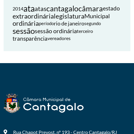
ata
cantagalo
câmara
atas
estado
2014
extraordinária
legislatura
Municipal
ordinária
rio de janeiro
período
segundo
sessão
sessão ordinária
terceiro
transparência
vereadores
Rua Chapot Prevost, nº 193 - Centro
Cantagalo/RJ