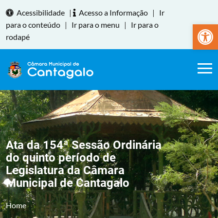
Acessibilidade
|
Acesso a Informação
|
Ir
Abrir a
para o conteúdo
|
Ir para o menu
|
Ir para o
rodapé
Ata da 154ª Sessão Ordinária
do quinto período de
Legislatura da Câmara
Municipal de Cantagalo
Home