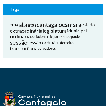
Tags
ata
cantagalo
câmara
atas
estado
2014
extraordinária
legislatura
Municipal
ordinária
rio de janeiro
período
segundo
sessão
sessão ordinária
terceiro
transparência
vereadores