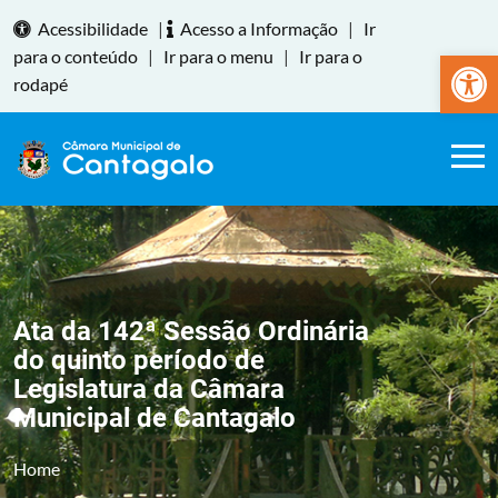
Acessibilidade
|
Acesso a Informação
|
Ir
Abrir a
para o conteúdo
|
Ir para o menu
|
Ir para o
rodapé
Ata da 142ª Sessão Ordinária
do quinto período de
Legislatura da Câmara
Municipal de Cantagalo
Home