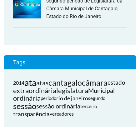
segundo período de Legislatura da
Câmara Municipal de Cantagalo,
Estado do Rio de Janeiro
Tags
ata
cantagalo
câmara
atas
estado
2014
extraordinária
legislatura
Municipal
ordinária
rio de janeiro
período
segundo
sessão
sessão ordinária
terceiro
transparência
vereadores