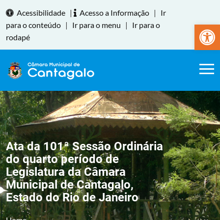
Acessibilidade
|
Acesso a Informação
|
Ir
Abrir a
para o conteúdo
|
Ir para o menu
|
Ir para o
rodapé
Ata da 101ª Sessão Ordinária
do quarto período de
Legislatura da Câmara
Municipal de Cantagalo,
Estado do Rio de Janeiro
Home