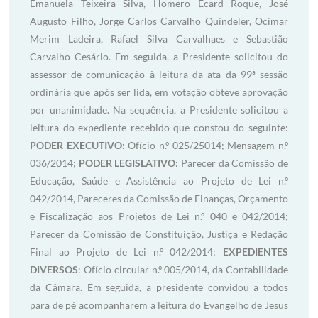
Emanuela Teixeira Silva, Homero Ecard Roque, José
Augusto Filho, Jorge Carlos Carvalho Quindeler, Ocimar
Merim Ladeira, Rafael Silva Carvalhaes e Sebastião
Carvalho Cesário. Em seguida, a Presidente solicitou do
assessor de comunicação à leitura da ata da 99ª sessão
ordinária que após ser lida, em votação obteve aprovação
por unanimidade. Na sequência, a Presidente solicitou a
leitura do expediente recebido que constou do seguinte:
PODER EXECUTIVO
: Ofício n.º 025/25014; Mensagem n.º
036/2014;
PODER LEGISLATIVO
: Parecer da Comissão de
Educação, Saúde e Assistência ao Projeto de Lei n.º
042/2014, Pareceres da Comissão de Finanças, Orçamento
e Fiscalização aos Projetos de Lei n.º 040 e 042/2014;
Parecer da Comissão de Constituição, Justiça e Redação
Final ao Projeto de Lei n.º 042/2014;
EXPEDIENTES
DIVERSOS
: Ofício circular n.º 005/2014, da Contabilidade
da Câmara. Em seguida, a presidente convidou a todos
para de pé acompanharem a leitura do Evangelho de Jesus