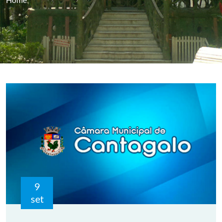
9
set