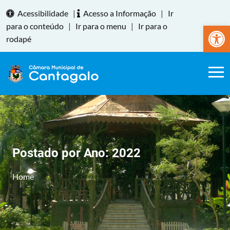
Acessibilidade
|
Acesso a Informação
|
Ir
Abrir a
para o conteúdo
|
Ir para o menu
|
Ir para o
rodapé
Postado por Ano:
2022
Home