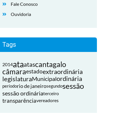
Fale Conosco
Ouvidoria
Tags
ata
cantagalo
atas
2014
câmara
extraordinária
estado
legislatura
ordinária
Municipal
sessão
rio de janeiro
período
segundo
sessão ordinária
terceiro
transparência
vereadores