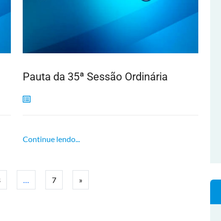
Pauta da 35ª Sessão Ordinária
Continue lendo...
3
…
7
»