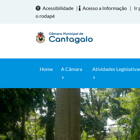
Acessibilidade
|
Acesso a Informação
|
Ir 
o rodapé
Home
A Câmara
Atividades Legislativa