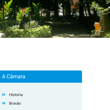
A Câmara
História
Brasão