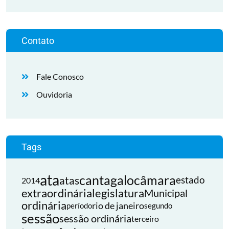
Contato
Fale Conosco
Ouvidoria
Tags
ata
cantagalo
câmara
atas
estado
2014
extraordinária
legislatura
Municipal
ordinária
rio de janeiro
período
segundo
sessão
sessão ordinária
terceiro