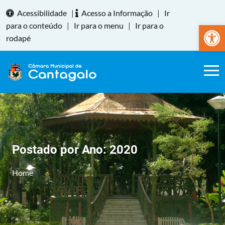
Acessibilidade
|
Acesso a Informação
|
Ir
Abrir a
para o conteúdo
|
Ir para o menu
|
Ir para o
rodapé
Postado por Ano:
2020
Home