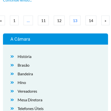
«
1
…
11
12
13
14
»
A Câmara
História
Brasão
Bandeira
Hino
Vereadores
Mesa Diretora
Telefones Úteis