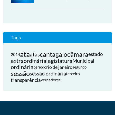
Tags
ata
cantagalo
câmara
atas
estado
2014
extraordinária
legislatura
Municipal
ordinária
rio de janeiro
período
segundo
sessão
sessão ordinária
terceiro
transparência
vereadores