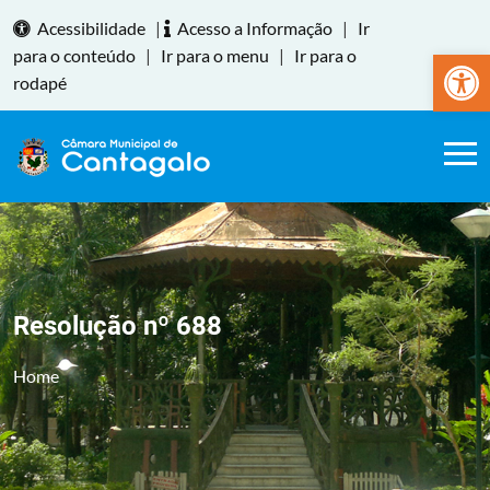
Acessibilidade
|
Acesso a Informação
|
Ir
Abrir a
para o conteúdo
|
Ir para o menu
|
Ir para o
rodapé
Resolução nº 688
Home