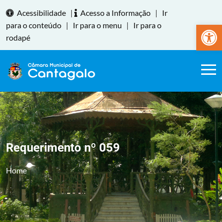
Acessibilidade
|
Acesso a Informação
|
Ir
Abrir a
para o conteúdo
|
Ir para o menu
|
Ir para o
rodapé
Requerimento nº 059
Home