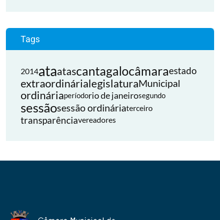
Tags
ata
cantagalo
câmara
atas
estado
2014
extraordinária
legislatura
Municipal
ordinária
rio de janeiro
período
segundo
sessão
sessão ordinária
terceiro
transparência
vereadores