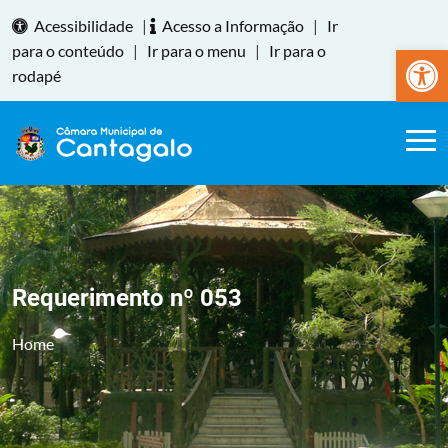
Acessibilidade
|
Acesso a Informação
|
Ir
Abrir a
para o conteúdo
|
Ir para o menu
|
Ir para o
rodapé
Requerimento nº 053
Home