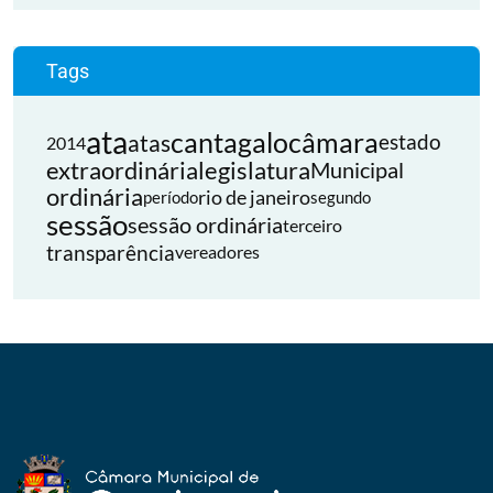
Tags
ata
cantagalo
câmara
atas
estado
2014
extraordinária
legislatura
Municipal
ordinária
rio de janeiro
período
segundo
sessão
sessão ordinária
terceiro
transparência
vereadores