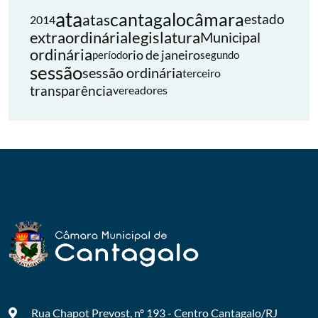
ata
cantagalo
câmara
atas
estado
2014
extraordinária
legislatura
Municipal
ordinária
rio de janeiro
período
segundo
sessão
sessão ordinária
terceiro
transparência
vereadores
Rua Chapot Prevost, nº 193 - Centro
Cantagalo/RJ