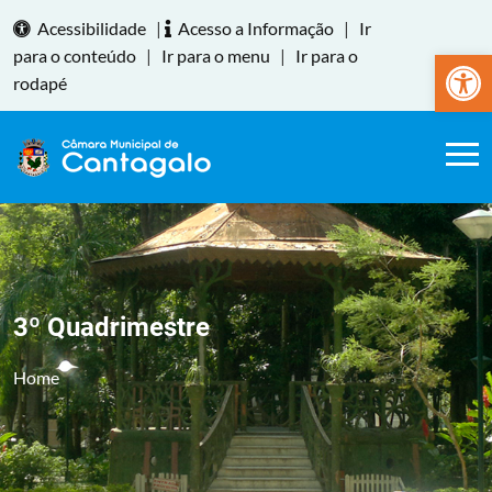
Acessibilidade
|
Acesso a Informação
|
Ir
Abrir a
para o conteúdo
|
Ir para o menu
|
Ir para o
rodapé
3º Quadrimestre
Home